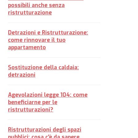
possibili anche senza
ristrutturazione
Detrazioni e Ristrutturazione:
come rinnovare il tuo
appartamento
Sostituzione della caldaia:
detrazioni
Agevolazioni legge 104: come
beneficiarne per le
ristrutturazioni?
Ristrutturazioni degli spazi
pubblici: cosa c'è da sapere