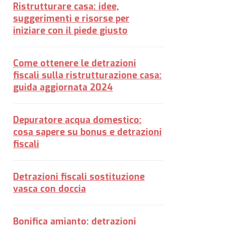
Ristrutturare casa: idee,
suggerimenti e risorse per
iniziare con il piede giusto
Come ottenere le detrazioni
fiscali sulla ristrutturazione casa:
guida aggiornata 2024
Depuratore acqua domestico:
cosa sapere su bonus e detrazioni
fiscali
Detrazioni fiscali sostituzione
vasca con doccia
Bonifica amianto: detrazioni