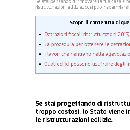
Se stai pensando di rinnovare la tua casa è b
ristrutturazioni edilizie...così puoi risparmiare!
Scopri il contenuto di qu
Detrazioni fiscali ristrutturazioni 2017
La procedura per ottenere le detrazioni
I lavori che rientrano nelle agevolazio
Quali edifici possono usufruire degli in
Se stai progettando di ristrutt
troppo costosi, lo Stato viene in
le ristrutturazioni edilizie.