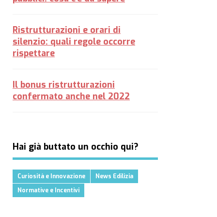
Ristrutturazioni e orari di
silenzio: quali regole occorre
rispettare
Il bonus ristrutturazioni
confermato anche nel 2022
Hai già buttato un occhio qui?
Curiosità e Innovazione
News Edilizia
Normative e Incentivi