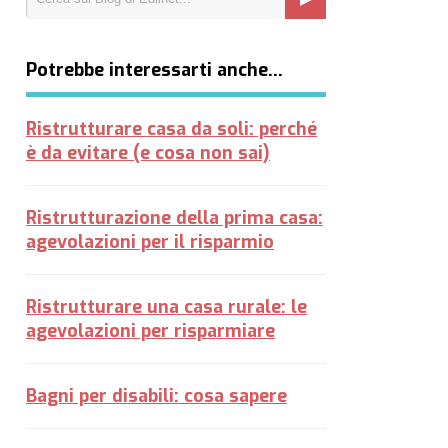
Potrebbe interessarti anche…
Ristrutturare casa da soli: perché
è da evitare (e cosa non sai)
Ristrutturazione della prima casa:
agevolazioni per il risparmio
Ristrutturare una casa rurale: le
agevolazioni per risparmiare
Bagni per disabili: cosa sapere