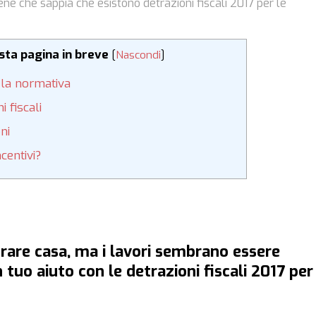
ene che sappia che esistono detrazioni fiscali 2017 per le
esta pagina in breve
[
Nascondi
]
, la normativa
 fiscali
ni
centivi?
urare casa, ma i lavori sembrano essere
 tuo aiuto con le detrazioni fiscali 2017 per