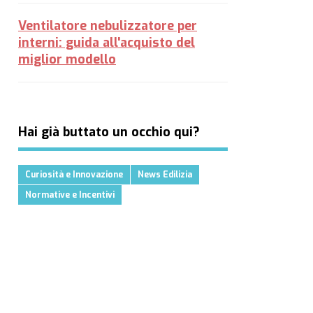
Ventilatore nebulizzatore per
interni: guida all'acquisto del
miglior modello
Hai già buttato un occhio qui?
Curiosità e Innovazione
News Edilizia
Normative e Incentivi