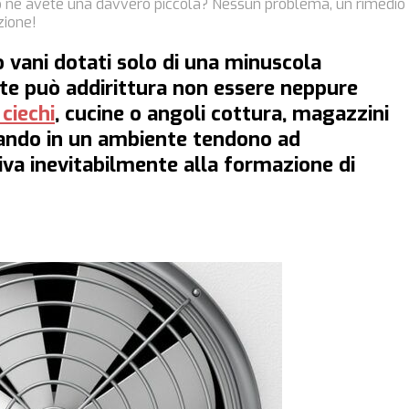
 o ne avete una davvero piccola? Nessun problema, un rimedio
zione!
o vani dotati solo di una minuscola
olte può addirittura non essere neppure
ciechi
, cucine o angoli cottura, magazzini
quando in un ambiente tendono ad
riva inevitabilmente alla formazione di