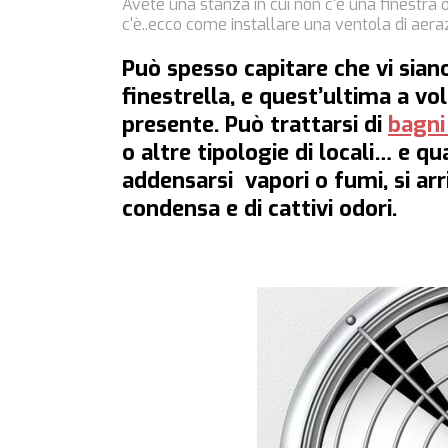
Avete una stanza in cui non c'è una finestra
c'è..ecco come installare una ventola di aera
Può spesso capitare che vi sian
finestrella, e quest’ultima a v
presente. Può trattarsi di
bagni 
o altre tipologie di locali… e 
addensarsi vapori o fumi, si ar
condensa e di cattivi odori.