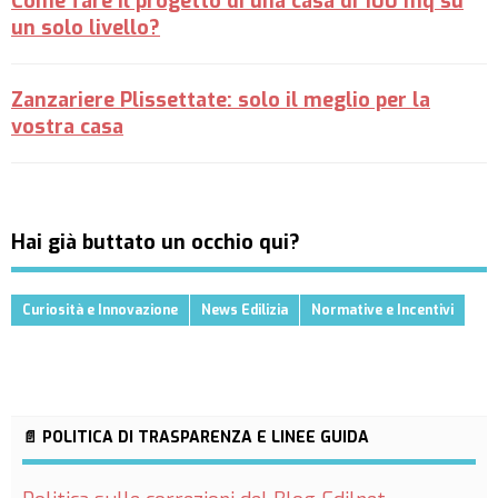
Come fare il progetto di una casa di 100 mq su
un solo livello?
Zanzariere Plissettate: solo il meglio per la
vostra casa
Hai già buttato un occhio qui?
Curiosità e Innovazione
News Edilizia
Normative e Incentivi
📄 POLITICA DI TRASPARENZA E LINEE GUIDA