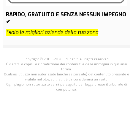
RAPIDO, GRATUITO E SENZA NESSUN IMPEGNO
✔
*solo le migliori aziende della tua zona
Copyright © 2008-2026 Edilnet.it. All rights reserved.
É vietata la copia, la riproduzione dei contenuti e delle immagini in qualsiasi
forma.
Qualsiasi utilizzo non autorizzato (anche se parziale) del contenuto presente e
visibile nel blog.edilnet.it è da considerarsi un reato.
Ogni plagio non autorizzato verrà perseguito per legge presso il tribunale di
competenza.