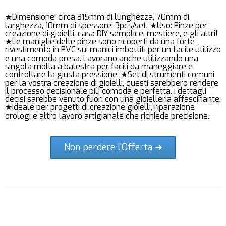
★Dimensione: circa 315mm di lunghezza, 70mm di
larghezza, 10mm di spessore; 3pcs/set. ★Uso: Pinze per
creazione di gioielli, casa DIY semplice, mestiere, e gli altri!
★Le maniglie delle pinze sono ricoperti da una forte
rivestimento in PVC sui manici imbottiti per un facile utilizzo
e una comoda presa. Lavorano anche utilizzando una
singola molla a balestra per facili da maneggiare e
controllare la giusta pressione. ★Set di strumenti comuni
per la vostra creazione di gioielli, questi sarebbero rendere
il processo decisionale più comoda e perfetta. I dettagli
decisi sarebbe venuto fuori con una gioielleria affascinante.
★Ideale per progetti di creazione gioielli, riparazione
orologi e altro lavoro artigianale che richiede precisione.
Non perdere l'Offerta ➜