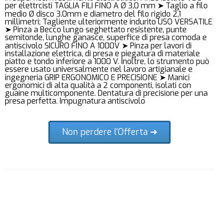
per elettrcisti TAGLIA FILI FINO A Ø 3,0 mm ➤ Taglio a filo
medio Ø disco 3.0mm e diametro del filo rigido 2,1
millimetri; Tagliente ulteriormente indurito USO VERSATILE
➤ Pinza a Becco lungo seghettato resistente, punte
semitonde, lunghe ganasce, superfice di presa comoda e
antiscivolo SICURO FINO A 1000V ➤ Pinza per lavori di
installazione elettrica, di presa e piegatura di materiale
piatto e tondo inferiore a 1000 V. Inoltre, lo strumento può
essere usato universalmente nel lavoro artigianale e
ingegneria GRIP ERGONOMICO E PRECISIONE ➤ Manici
ergonomici di alta qualità a 2 componenti, isolati con
guaine multicomponente. Dentatura di precisione per una
presa perfetta. Impugnatura antiscivolo
Non perdere l'Offerta ➜