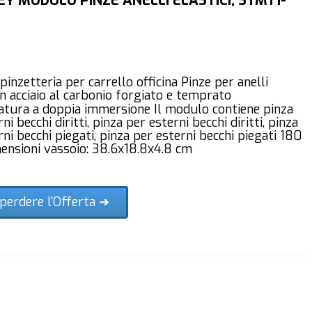
Y MODULO PINZE ANELLI ELASTICI, STMT1-
inzetteria per carrello officina Pinze per anelli
 in acciaio al carbonio forgiato e temprato
tura a doppia immersione Il modulo contiene pinza
ni becchi diritti, pinza per esterni becchi diritti, pinza
rni becchi piegati, pinza per esterni becchi piegati 180
nsioni vassoio: 38.6x18.8x4.8 cm
perdere l'Offerta ➜