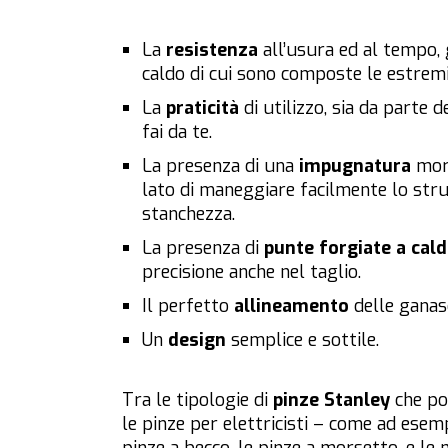
La
resistenza
all’usura ed al tempo, 
caldo di cui sono composte le estremi
La
praticità
di utilizzo, sia da parte 
fai da te.
La presenza di una
impugnatura
morb
lato di maneggiare facilmente lo strume
stanchezza.
La presenza di
punte forgiate a cal
precisione anche nel taglio.
Il perfetto
allineamento
delle ganas
Un
design
semplice e sottile.
Tra le tipologie di
pinze Stanley
che po
le pinze per elettricisti – come ad esemp