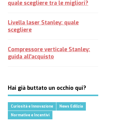
quale scegliere tra le migliori?
Livella laser Stanley: quale
scegliere
Compressore verticale Stanley:
guida all'acquisto
Hai già buttato un occhio qui?
Curiosità e Innovazione
News Edilizia
Normative e Incentivi