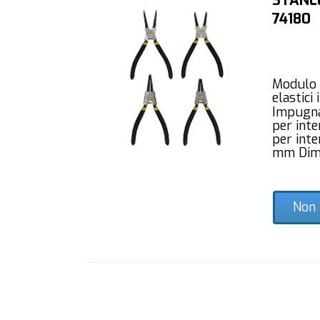
STANLE
74180
Modulo p
elastici
Impugna
per inter
per inte
mm Dime
Non 