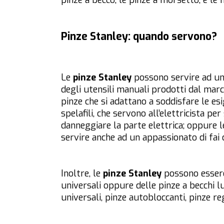
pinze a becco, le pinze a morsetto, e le
Pinze Stanley: quando servono?
Le
pinze Stanley
possono servire ad una 
degli utensili manuali prodotti dal marc
pinze che si adattano a soddisfare le e
spelafili, che servono all’elettricista p
danneggiare la parte elettrica; oppure l
servire anche ad un appassionato di fai 
Inoltre, le
pinze Stanley
possono essere 
universali oppure delle pinze a becchi l
universali, pinze autobloccanti, pinze r