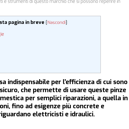
otti e strumenti di questo marchio che si possono reperire in
esta pagina in breve
[
Nascondi
]
ie
a indispensabile per l’efficienza di cui sono
sicuro, che permette di usare queste pinze
mestica per semplici riparazioni, a quella in
ni, fino ad esigenze più concrete e
guardano elettricisti e idraulici.