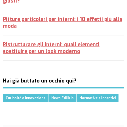
giusti?
Pitture particolari per interni: i 10 effetti più alla
moda
Ristrutturare gli interni: quali elementi
sostituire per un look moderno
Hai già buttato un occhio qui?
Curiosità e Innovazione
News Edilizia
Normative e Incentivi