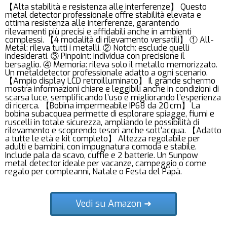
【Alta stabilità e resistenza alle interferenze】 Questo
metal detector professionale offre stabilità elevata e
ottima resistenza alle interferenze, garantendo
rilevamenti più precisi e affidabili anche in ambienti
complessi. 【4 modalità di rilevamento versatili】 ① All-
Metal: rileva tutti i metalli. ② Notch: esclude quelli
indesiderati. ③ Pinpoint: individua con precisione il
bersaglio. ④ Memoria: rileva solo il metallo memorizzato.
Un metaldetector professionale adatto a ogni scenario.
【Ampio display LCD retroilluminato】 Il grande schermo
mostra informazioni chiare e leggibili anche in condizioni di
scarsa luce, semplificando l’uso e migliorando l’esperienza
di ricerca. 【Bobina impermeabile IP68 da 20 cm】 La
bobina subacquea permette di esplorare spiagge, fiumi e
ruscelli in totale sicurezza, ampliando le possibilità di
rilevamento e scoprendo tesori anche sott’acqua. 【Adatto
a tutte le età e kit completo】 Altezza regolabile per
adulti e bambini, con impugnatura comoda e stabile.
Include pala da scavo, cuffie e 2 batterie. Un Sunpow
metal detector ideale per vacanze, campeggio o come
regalo per compleanni, Natale o Festa del Papà.
Vedi su Amazon ➜