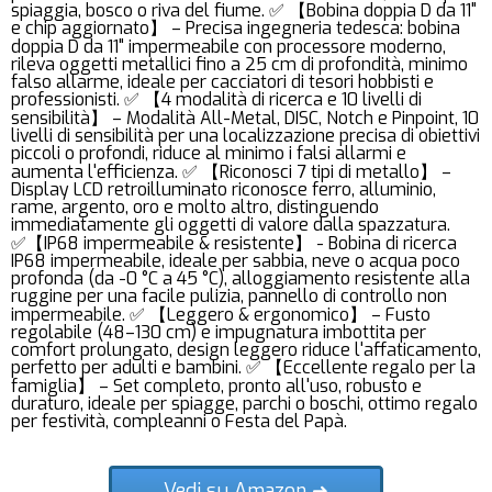
spiaggia, bosco o riva del fiume. ✅ 【Bobina doppia D da 11"
e chip aggiornato】 – Precisa ingegneria tedesca: bobina
doppia D da 11" impermeabile con processore moderno,
rileva oggetti metallici fino a 25 cm di profondità, minimo
falso allarme, ideale per cacciatori di tesori hobbisti e
professionisti. ✅ 【4 modalità di ricerca e 10 livelli di
sensibilità】 – Modalità All-Metal, DISC, Notch e Pinpoint, 10
livelli di sensibilità per una localizzazione precisa di obiettivi
piccoli o profondi, riduce al minimo i falsi allarmi e
aumenta l'efficienza. ✅ 【Riconosci 7 tipi di metallo】 –
Display LCD retroilluminato riconosce ferro, alluminio,
rame, argento, oro e molto altro, distinguendo
immediatamente gli oggetti di valore dalla spazzatura.
✅【IP68 impermeabile & resistente】 - Bobina di ricerca
IP68 impermeabile, ideale per sabbia, neve o acqua poco
profonda (da -0 °C a 45 °C), alloggiamento resistente alla
ruggine per una facile pulizia, pannello di controllo non
impermeabile. ✅ 【Leggero & ergonomico】 – Fusto
regolabile (48–130 cm) e impugnatura imbottita per
comfort prolungato, design leggero riduce l'affaticamento,
perfetto per adulti e bambini. ✅ 【Eccellente regalo per la
famiglia】 – Set completo, pronto all'uso, robusto e
duraturo, ideale per spiagge, parchi o boschi, ottimo regalo
per festività, compleanni o Festa del Papà.
Vedi su Amazon ➜