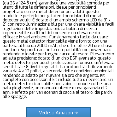
(da 26 a 124,5 cm) garantisce una vestibilità comoda per
utenti di tutte le dimensioni. Ideale per principianti:
progettato come metal detector per adulti, questo
modello è perfetto per gli utenti principianti di metal
detector adulti. È dotato di un ampio schermo LCD da 3" x
2" con retroilluminazione blu per una chiara visibilità e facili
regolazioni delle impostazioni. La bobina di ricerca
impermeabile da 10 pollici consente un rilevamento
efficace in vari ambienti. Funzionamento facile da usare:
questo metal detector ricaricabile viene fornito con una
batteria al litio da 2000 mAh, che offre oltre 20 ore di uso
continuo. Supporta anche la compatibilità con power bank,
rendendolo ideale per lunghe cacce al tesoro. Rilevamento
ad alta precisione: dotato di un chip DSP avanzato, questo
metal detector per adulti professionale fornisce un'elevata
sensibilità e 8 livelli regolabili. La profondità di rilevamento
varia da 4 a 10 pollici, a seconda delle condizioni ambientali,
rendendolo adatto per rilevare sia oro che argento. Kit
completo con accessori: il kit include tutto il necessario: un
metal detector ricaricabile, uno zaino, comode cuffie, una
pala pieghevole, un manuale utente e una garanzia di 2
anni. Perfetto per vari scenari di caccia al tesoro, dai parchi
alle spiagge.
Vedi su Amazon ➜