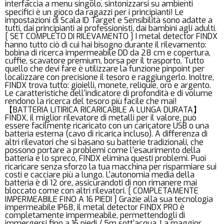
interfaccia a menu singolo, sintonizzarsi su ambienti
specifici è un gioco da ragazzi per i principianti! Le
impostazioni di Scala ID Target e Sensibilità sono adatte a
tutti, dai principianti ai professionisti, dai bambini agli adulti.
[ SET COMPLETO DI RILEVAMENTO ] I metal detector FINDX
hanno tutto ciò di cui hai bisogno durante il rilevamento:
bobina di ricerca impermeabile DD da 28 cm e copertura,
cuffie, scavatore premium, borsa per il trasporto. Tutto
quello che devi fare è utilizzare la funzione pinpoint per
localizzare con precisione il tesoro e raggiungerlo. Inoltre,
FINDX trova tutto: gioielli, monete, reliquie, oro e argento.
Le caratteristiche dell'indicatore di profondità e di volume
rendono la ricerca del tesoro più facile che mai!
【BATTERIA LITIRICA RICARICABILE A LUNGA DURATA】
FINDX, il miglior rilevatore di metalli per il valore, può
essere facilmente ricaricato con un caricatore USB o una
batteria esterna (cavo di ricarica incluso). A differenza di
altri rilevatori che si basano su batterie tradizionali, che
possono portare a problemi come l'esaurimento della
batteria e lo spreco, FINDX elimina questi problemi. Puoi
ricaricare senza sforzo la tua macchina per risparmiare sui
costi e cacciare più a lungo. L'autonomia media della
batteria è di 12 ore, assicurandoti di non rimanere mai
bloccato come con altri rilevatori. [ COMPLETAMENTE
IMPERMEABILE FINO A 16 PIEDI ] Grazie alla sua tecnologia
impermeabile IP68, il metal detector FINDX PRO è
completamente impermeabile, permettendogli di
immergersi fino a 16 piedi / 5m sott'acqua. La maggior