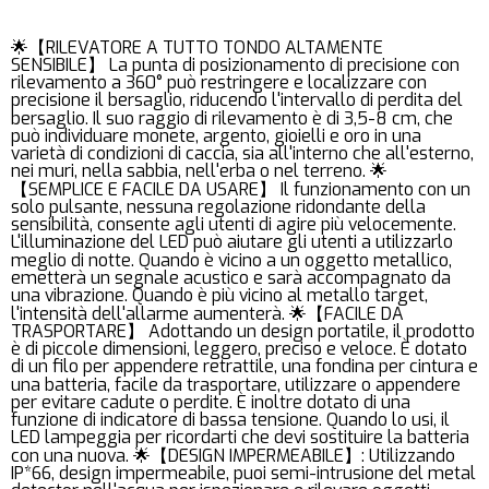
🌟【RILEVATORE A TUTTO TONDO ALTAMENTE
SENSIBILE】 La punta di posizionamento di precisione con
rilevamento a 360° può restringere e localizzare con
precisione il bersaglio, riducendo l'intervallo di perdita del
bersaglio. Il suo raggio di rilevamento è di 3,5-8 cm, che
può individuare monete, argento, gioielli e oro in una
varietà di condizioni di caccia, sia all'interno che all'esterno,
nei muri, nella sabbia, nell'erba o nel terreno. 🌟
【SEMPLICE E FACILE DA USARE】 Il funzionamento con un
solo pulsante, nessuna regolazione ridondante della
sensibilità, consente agli utenti di agire più velocemente.
L'illuminazione del LED può aiutare gli utenti a utilizzarlo
meglio di notte. Quando è vicino a un oggetto metallico,
emetterà un segnale acustico e sarà accompagnato da
una vibrazione. Quando è più vicino al metallo target,
l'intensità dell'allarme aumenterà. 🌟【FACILE DA
TRASPORTARE】 Adottando un design portatile, il prodotto
è di piccole dimensioni, leggero, preciso e veloce. È dotato
di un filo per appendere retrattile, una fondina per cintura e
una batteria, facile da trasportare, utilizzare o appendere
per evitare cadute o perdite. È inoltre dotato di una
funzione di indicatore di bassa tensione. Quando lo usi, il
LED lampeggia per ricordarti che devi sostituire la batteria
con una nuova. 🌟【DESIGN IMPERMEABILE】: Utilizzando
IP*66, design impermeabile, puoi semi-intrusione del metal