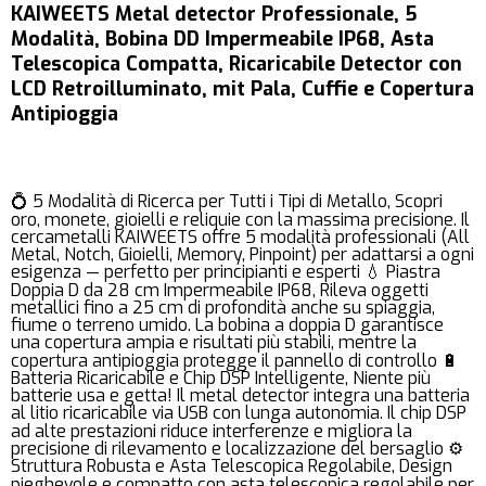
KAIWEETS Metal detector Professionale, 5
Modalità, Bobina DD Impermeabile IP68, Asta
Telescopica Compatta, Ricaricabile Detector con
LCD Retroilluminato, mit Pala, Cuffie e Copertura
Antipioggia
💍 5 Modalità di Ricerca per Tutti i Tipi di Metallo, Scopri
oro, monete, gioielli e reliquie con la massima precisione. Il
cercametalli KAIWEETS offre 5 modalità professionali (All
Metal, Notch, Gioielli, Memory, Pinpoint) per adattarsi a ogni
esigenza — perfetto per principianti e esperti 💧 Piastra
Doppia D da 28 cm Impermeabile IP68, Rileva oggetti
metallici fino a 25 cm di profondità anche su spiaggia,
fiume o terreno umido. La bobina a doppia D garantisce
una copertura ampia e risultati più stabili, mentre la
copertura antipioggia protegge il pannello di controllo 🔋
Batteria Ricaricabile e Chip DSP Intelligente, Niente più
batterie usa e getta! Il metal detector integra una batteria
al litio ricaricabile via USB con lunga autonomia. Il chip DSP
ad alte prestazioni riduce interferenze e migliora la
precisione di rilevamento e localizzazione del bersaglio ⚙️
Struttura Robusta e Asta Telescopica Regolabile, Design
pieghevole e compatto con asta telescopica regolabile per