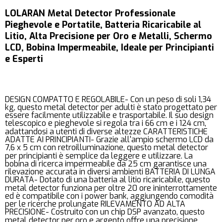
LOLARAN Metal Detector Professionale
Pieghevole e Portatile, Batteria Ricaricabile al
Litio, Alta Precisione per Oro e Metalli, Schermo
LCD, Bobina Impermeabile, Ideale per Principianti
e Esperti
DESIGN COMPATTO E REGOLABILE- Con un peso di soli 1,34
kg, questo metal detector per adulti è stato progettato per
essere facilmente utilizzabile e trasportabile. Il suo design
telescopico e pieghevole si regola tra i 66 cm e i 124 cm,
adattandosi a utenti di diverse altezze CARATTERISTICHE
ADATTE AI PRINCIPIANTI- Grazie all'ampio schermo LCD da
7,6 x 5 cm con retroilluminazione, questo metal detector
per principianti è semplice da leggere e utilizzare. La
bobina di ricerca impermeabile da 25 cm garantisce una
rilevazione accurata in diversi ambienti BATTERIA DI LUNGA
DURATA- Dotato di una batteria al litio ricaricabile, questo
metal detector funziona per oltre 20 ore ininterrottamente
ed è compatibile con i power bank, aggiungendo comodità
per le ricerche prolungate RILEVAMENTO AD ALTA
PRECISIONE- Costruito con un chip DSP avanzato, questo
metal detector per oro e argento offre una precisione