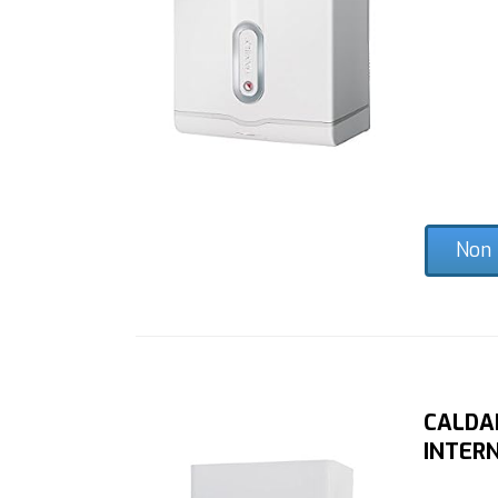
Non 
CALDA
INTER