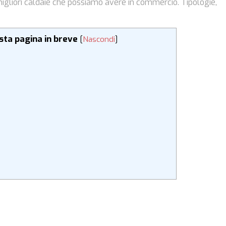
 migliori caldaie che possiamo avere in commercio. Tipologie,
esta pagina in breve
[
Nascondi
]