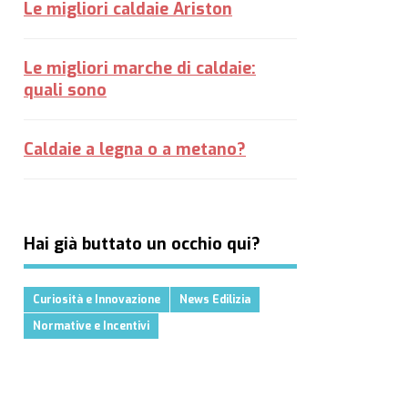
Le migliori caldaie Ariston
Le migliori marche di caldaie:
quali sono
Caldaie a legna o a metano?
Hai già buttato un occhio qui?
Curiosità e Innovazione
News Edilizia
Normative e Incentivi