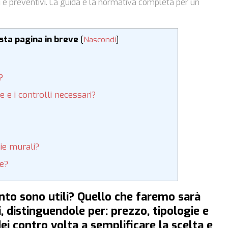
sti e preventivi. La guida e la normativa completa per un
esta pagina in breve
[
Nascondi
]
?
 e i controlli necessari?
ie murali?
re?
nto sono utili? Quello che faremo sarà
i, distinguendole per: prezzo, tipologie e
 dei contro volta a semplificare la scelta e