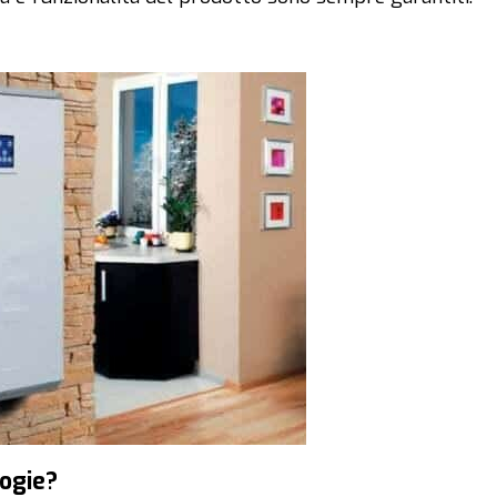
logie?