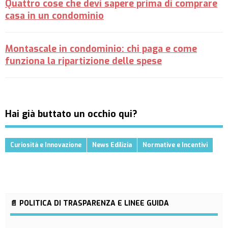
Quattro cose che devi sapere prima di comprare
casa in un condominio
Montascale in condominio: chi paga e come
funziona la ripartizione delle spese
Hai già buttato un occhio qui?
Curiosità e Innovazione
News Edilizia
Normative e Incentivi
📄 POLITICA DI TRASPARENZA E LINEE GUIDA