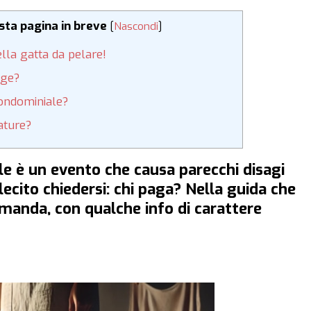
esta pagina in breve
[
Nascondi
]
lla gatta da pelare!
gge?
ondominiale?
bature?
e è un evento che causa parecchi disagi
lecito chiedersi: chi paga? Nella guida che
anda, con qualche info di carattere