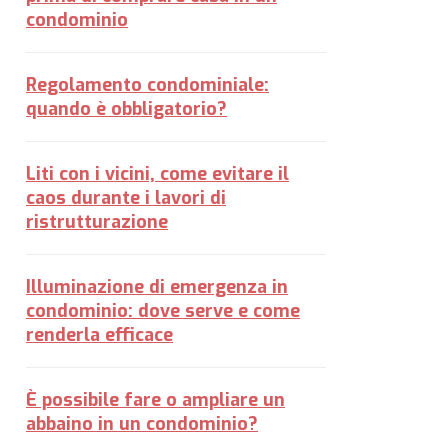
condominio
Regolamento condominiale:
quando è obbligatorio?
Liti con i vicini, come evitare il
caos durante i lavori di
ristrutturazione
Illuminazione di emergenza in
condominio: dove serve e come
renderla efficace
È possibile fare o ampliare un
abbaino in un condominio?