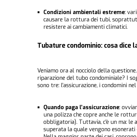
Condizioni ambientali estreme
: va
causare la rottura dei tubi, soprattu
resistere ai cambiamenti climatici.
Tubature condominio: cosa dice l
Veniamo ora al nocciolo della questione
riparazione del tubo condominiale? I s
sono tre: l’assicurazione, i condomini ne
Quando paga l’assicurazione
: ovvia
una polizza che copre anche le rottur
obbligatoria). Tuttavia, c’è un ma: le
superata la quale vengono esonerati da
Nella maggior parte dei casi, coprono 