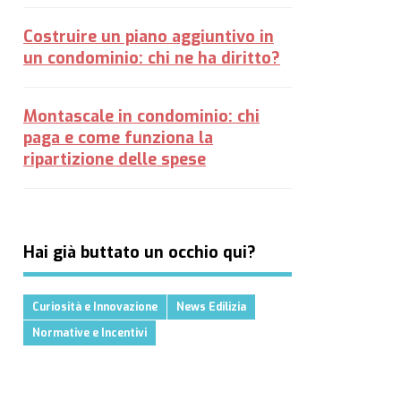
Costruire un piano aggiuntivo in
un condominio: chi ne ha diritto?
Montascale in condominio: chi
paga e come funziona la
ripartizione delle spese
Hai già buttato un occhio qui?
Curiosità e Innovazione
News Edilizia
Normative e Incentivi