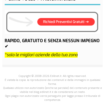
RAPIDO, GRATUITO E SENZA NESSUN IMPEGNO
✔
*solo le migliori aziende della tua zona
Copyright © 2008-2026 Edilnet.it. All rights reserved.
É vietata la copia, la riproduzione dei contenuti e delle immagini in qualsiasi
forma.
Qualsiasi utilizzo non autorizzato (anche se parziale) del contenuto presente e
visibile nel blog.edilnet.it è da considerarsi un reato.
Ogni plagio non autorizzato verrà perseguito per legge presso il tribunale di
competenza.