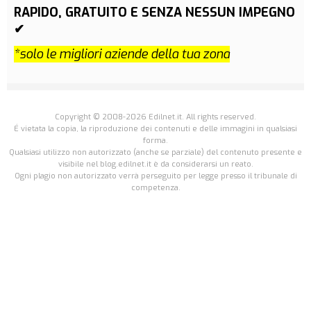
RAPIDO, GRATUITO E SENZA NESSUN IMPEGNO
✔
*solo le migliori aziende della tua zona
Copyright © 2008-2026 Edilnet.it. All rights reserved.
É vietata la copia, la riproduzione dei contenuti e delle immagini in qualsiasi
forma.
Qualsiasi utilizzo non autorizzato (anche se parziale) del contenuto presente e
visibile nel blog.edilnet.it è da considerarsi un reato.
Ogni plagio non autorizzato verrà perseguito per legge presso il tribunale di
competenza.