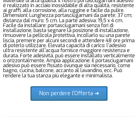
Materiale di alta qualità: il nostro portasciugamani adesivo
è realizzato in acciaio inossidabile di alta qualità, resistente
ai graffi, alla corrosione, alla ruggine e facile da pulire.
Dimensioni: Lunghezza portasciugamani da parete: 37 cm;
distanza dal muro: 5 cm. La parte adesiva: 19,5 x 4 cm.
Facile da installare: portasciugamani senza fori di
installazione, basta segnare la posizione di installazione,
rimuovere la pellicola protettiva, incollarlo su una parete
liscia, premere per alcuni secondi e attendere 48 ore prima
di poterlo utilizzare. Elevata capacità di carico: l'adesivo
ultra resistente all'acqua fornisce maggiore resistenza e
durata. Forte adesività, può essere installato verticalmente
o orizzontalmente. Ampia applicazione: il portasciugamani
adesivo può essere fissato ovunque sia necessario, come
bagno, cucina, balcone, accanto al lavandino, ecc. Può
rendere la tua stanza più elegante e minimalista.
Non perdere l'Offerta ➜