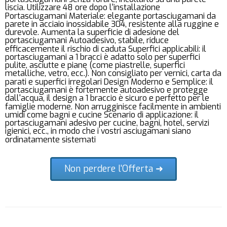
liscia. Utilizzare 48 ore dopo l'installazione
Portasciugamani Materiale: elegante portasciugamani da
parete in acciaio inossidabile 304, resistente alla ruggine e
durevole. Aumenta la superficie di adesione del
portasciugamani Autoadesivo, stabile, riduce
efficacemente il rischio di caduta Superfici applicabili: il
portasciugamani a 1 bracci è adatto solo per superfici
pulite, asciutte e piane (come piastrelle, superfici
metalliche, vetro, ecc.). Non consigliato per vernici, carta da
parati e superfici irregolari Design Moderno e Semplice: il
portasciugamani è fortemente autoadesivo e protegge
dall'acqua, il design a 1 braccio è sicuro e perfetto per le
famiglie moderne. Non arrugginisce facilmente in ambienti
umidi come bagni e cucine Scenario di applicazione: il
portasciugamani adesivo per cucine, bagni, hotel, servizi
igienici, ecc., in modo che i vostri asciugamani siano
ordinatamente sistemati
Non perdere l'Offerta ➜