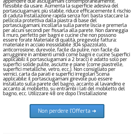
appendere due asciugamani contemporaneamente,
flessibile da usare. Aumenta la superficie adesiva del
portasciugamani, più stabile, riduce efficacemente il rischio
di caduta Installazione rapida senza fori: basta staccare la
pellicola protettiva dalla piastra di base del
portasciugamani, incollarla sulla parete liscia e premerla
per alcuni secondi per fissarla alla parete. Non danneggia
il muro, perfetto per bagni e cucine che non possono
essere forate Materiale di qualità, pregevole fattura:
materiale in acciaio inossidabile 304 spazzolato,
anticorrosione, durevole, facile da pulire, non facile da
arrugginire in ambienti umidi come bagni e cucine Superfici
applicabili: il portasciugamani a 2 bracci è adatto solo per
superfici solide pulite, asciutte e piane (come piastrelle,
superfici metalliche, vetro, ecc.). Non consigliato per
vernici, carta da parati e superfici irregolari Scena
applicabile: il portasciugamani girevole può essere
installato sulla parete del bagno, accanto al lavandino e
accanto al mobiletto, su entrambi i lati del mobiletto del
bagno, ecc. Utilizzare 48 ore dopo l'installazione
Non perdere l'Offerta ➜