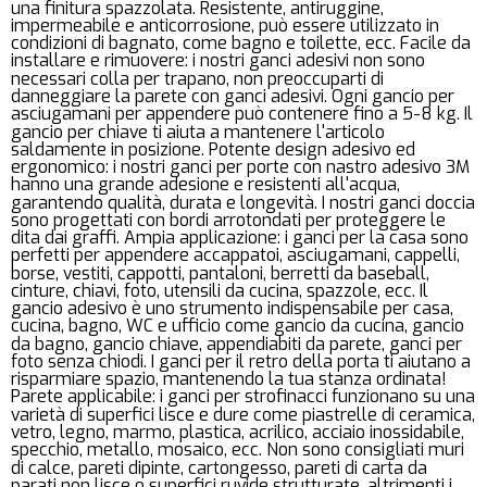
una finitura spazzolata. Resistente, antiruggine,
impermeabile e anticorrosione, può essere utilizzato in
condizioni di bagnato, come bagno e toilette, ecc. Facile da
installare e rimuovere: i nostri ganci adesivi non sono
necessari colla per trapano, non preoccuparti di
danneggiare la parete con ganci adesivi. Ogni gancio per
asciugamani per appendere può contenere fino a 5-8 kg. Il
gancio per chiave ti aiuta a mantenere l'articolo
saldamente in posizione. Potente design adesivo ed
ergonomico: i nostri ganci per porte con nastro adesivo 3M
hanno una grande adesione e resistenti all'acqua,
garantendo qualità, durata e longevità. I nostri ganci doccia
sono progettati con bordi arrotondati per proteggere le
dita dai graffi. Ampia applicazione: i ganci per la casa sono
perfetti per appendere accappatoi, asciugamani, cappelli,
borse, vestiti, cappotti, pantaloni, berretti da baseball,
cinture, chiavi, foto, utensili da cucina, spazzole, ecc. Il
gancio adesivo è uno strumento indispensabile per casa,
cucina, bagno, WC e ufficio come gancio da cucina, gancio
da bagno, gancio chiave, appendiabiti da parete, ganci per
foto senza chiodi. I ganci per il retro della porta ti aiutano a
risparmiare spazio, mantenendo la tua stanza ordinata!
Parete applicabile: i ganci per strofinacci funzionano su una
varietà di superfici lisce e dure come piastrelle di ceramica,
vetro, legno, marmo, plastica, acrilico, acciaio inossidabile,
specchio, metallo, mosaico, ecc. Non sono consigliati muri
di calce, pareti dipinte, cartongesso, pareti di carta da
parati non lisce o superfici ruvide strutturate, altrimenti i