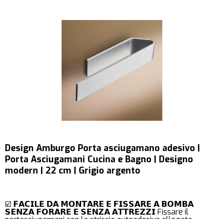
Design Amburgo Porta asciugamano adesivo |
Porta Asciugamani Cucina e Bagno | Designo
modern | 22 cm | Grigio argento
☑️ 𝗙𝗔𝗖𝗜𝗟𝗘 𝗗𝗔 𝗠𝗢𝗡𝗧𝗔𝗥𝗘 𝗘 𝗙𝗜𝗦𝗦𝗔𝗥𝗘 𝗔 𝗕𝗢𝗠𝗕𝗔
𝗦𝗘𝗡𝗭𝗔 𝗙𝗢𝗥𝗔𝗥𝗘 𝗘 𝗦𝗘𝗡𝗭𝗔 𝗔𝗧𝗧𝗥𝗘𝗭𝗭𝗜 Fissare il