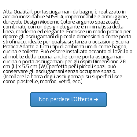
Alta Qualità:Il portasciugamani da bagno è realizzato in
acciaio inossidabile SUS304, impermeabile e antiruggine,
durevole Design Moderno:Colore argento spazzolato
combinato con un design elegante e minimalista della
linea, moderno ed elegante. Fornisce un modo pratico per
riporre gli asciugamani di piccole dimensioni o come porta
strofinacci, ideale per qualsiasi stanza o occasione Scena
Pratica:Adatto a tutti i tipi di ambienti umidi come bagno,
cucina e toilette. Può essere installato accanto al lavello o
al mobile della cucina, anche come porta asciugamani
cucina o porta asciugamani per gli ospiti Dimensione:28
cm (L) x 5.5 cm (W), perfetta per i piccoli spazi, può
conservare gli asciugamani senza occupare spazio.
(Incollare la barra degli asciugamani su superfici lisce
come piastrelle, marmo, vetro, ecc.)
Non perdere l'Offerta ➜