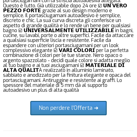
portasciugamani con la striscia autoadesiva allegata.
Questo è tutto. Già utilizzabile dopo 24 ore ☑️ 𝗨𝗡 𝗩𝗘𝗥𝗢
𝗣𝗘𝗭𝗭𝗢 𝗙𝗢𝗥𝗧𝗘 grazie al suo design moderno e
semplice. Il portasciugamani autoadesivo è semplice,
discreto e chic. La sua curva discreta gli conferisce un
aspetto di grande qualità e lo rende un bene per qualsiasi
bagno ☑️ 𝗨𝗡𝗜𝗩𝗘𝗥𝗦𝗔𝗟𝗠𝗘𝗡𝗧𝗘 𝗨𝗧𝗜𝗟𝗜𝗭𝗭𝗔𝗕𝗜𝗟𝗘 in bagni,
cucine, su lavabi, porte o altre superfici. Facile da attaccare
a qualsiasi superficie liscia e resistente. Facile da
espandere con ulteriori portasciugamani per un look
complessivo elegante ☑️ 𝗩𝗔𝗥𝗜 𝗖𝗢𝗟𝗢𝗥𝗜 per la perfetta
combinazione di colori per le tue stanze. Nero opaco o
argento spazzolato - decidi quale colore si adatta meglio
al tuo bagno e ai tuoi asciugamani ☑️ 𝗠𝗔𝗧𝗘𝗥𝗜𝗔𝗟𝗘 𝗗𝗜
𝗔𝗟𝗧𝗔 𝗤𝗨𝗔𝗟𝗜𝗧À realizzato in alluminio laminato,
sabbiato e anodizzato per la finitura elegante e opaca del
portasciugamani. Antiruggine e resistente ai graffi. Lo
spessore del materiale di 5 mm dà al supporto
autoadesivo un plus di alta qualità
Non perdere l'Offerta ➜