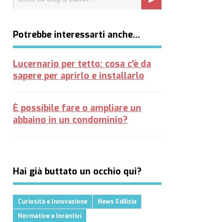
Potrebbe interessarti anche…
Lucernario per tetto: cosa c'è da
sapere per aprirlo e installarlo
È possibile fare o ampliare un
abbaino in un condominio?
Hai già buttato un occhio qui?
Curiosità e Innovazione
News Edilizia
Normative e Incentivi