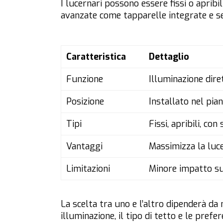
I lucernari possono essere fissi o apribi
avanzate come tapparelle integrate e se
Caratteristica
Dettaglio
Funzione
Illuminazione diret
Posizione
Installato nel pia
Tipi
Fissi, apribili, co
Vantaggi
Massimizza la luce
Limitazioni
Minore impatto sul
La scelta tra uno e l’altro dipenderà da n
illuminazione, il tipo di tetto e le prefe