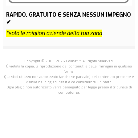
RAPIDO, GRATUITO E SENZA NESSUN IMPEGNO
✔
*solo le migliori aziende della tua zona
Copyright © 2008-2026 Edilnet.it. All rights reserved.
É vietata la copia, la riproduzione dei contenuti e delle immagini in qualsiasi
forma.
Qualsiasi utilizzo non autorizzato (anche se parziale) del contenuto presente e
visibile nel blog.edilnet.it è da considerarsi un reato.
Ogni plagio non autorizzato verrà perseguito per legge presso il tribunale di
competenza.