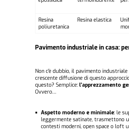
epossidica
termoindurente
per
Resina
Resina elastica
Uni
poliuretanica
mor
Pavimento industriale in casa: pe
Non c’è dubbio, il pavimento industriale p
crescente diffusione di questo approccio
questo? Semplice:
l’apprezzamento gen
Ovvero…
Aspetto moderno e minimale
: le s
leggermente satinate, trasmettono u
contesti moderni, open space o loft 