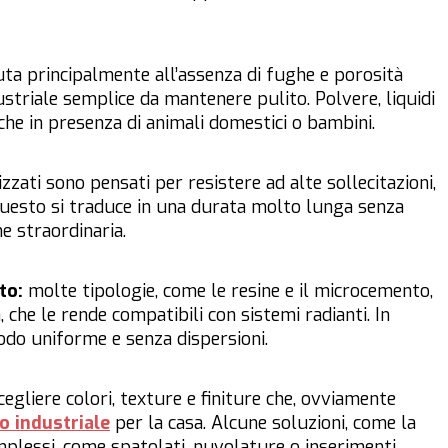
uta principalmente all’assenza di fughe e porosità
striale semplice da mantenere pulito. Polvere, liquidi
che in presenza di animali domestici o bambini.
izzati sono pensati per resistere ad alte sollecitazioni,
 questo si traduce in una durata molto lunga senza
e straordinaria.
to:
molte tipologie, come le resine e il microcemento,
 che le rende compatibili con sistemi radianti. In
modo uniforme e senza dispersioni.
cegliere colori, texture e finiture che, ovviamente
o industriale
per la casa. Alcune soluzioni, come la
mplessi, come spatolati, nuvolature o inserimenti