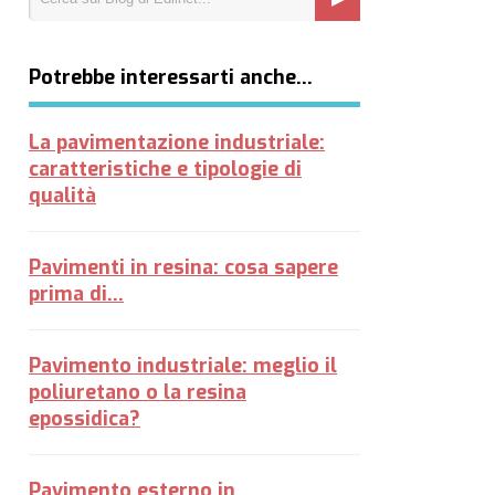
Potrebbe interessarti anche…
La pavimentazione industriale:
caratteristiche e tipologie di
qualità
Pavimenti in resina: cosa sapere
prima di...
Pavimento industriale: meglio il
poliuretano o la resina
epossidica?
Pavimento esterno in