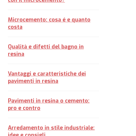
con il microcemento?
Microcemento: cosa é e quanto
costa
Qualità e difetti del bagno in
resina
Vantaggi e caratteristiche dei
pavimenti in resina
Pavimenti in resina o cemento:
pro e contro
Arredamento in stile industriale:
idee e consigli