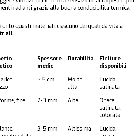
ggere vibrazioni. Offre una sensazione al calpestio più
enti radianti grazie alla buona conducibilità termica.
onto questi materiali, ciascuno dei quali dà vita a
riali.
etto
Spessore
Durabilità
Finiture
etico
medio
disponibili
erico,
> 5 cm
Molto
Lucida,
zzo
alta
satinata
forme, fine
2-3 mm
Alta
Opaca,
satinata,
colorata
lante,
3-5 mm
Altissima
Lucida,