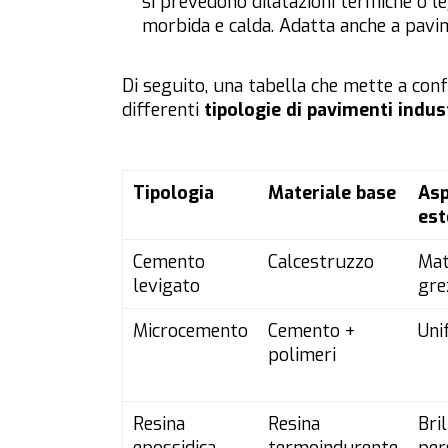
si prevedono dilatazioni termiche o le
morbida e calda. Adatta anche a pavim
Di seguito, una tabella che mette a confr
differenti
tipologie di pavimenti indust
Tipologia
Materiale base
Asp
est
Cemento
Calcestruzzo
Mat
levigato
gre
Microcemento
Cemento +
Uni
polimeri
Resina
Resina
Bril