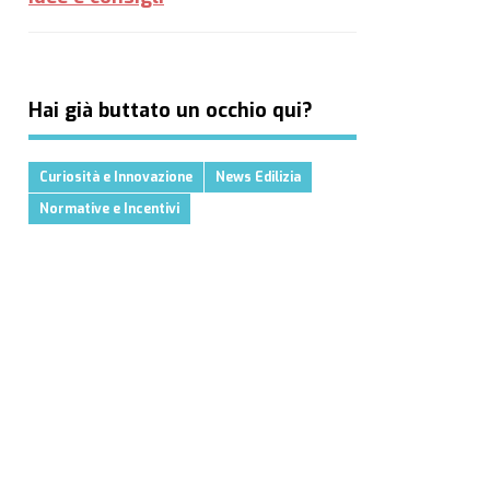
Hai già buttato un occhio qui?
Curiosità e Innovazione
News Edilizia
Normative e Incentivi