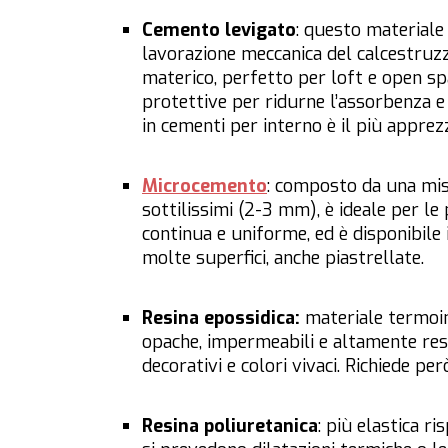
Cemento levigato
: questo materiale 
lavorazione meccanica del calcestruz
materico, perfetto per loft e open s
protettive per ridurne l’assorbenza e
in cementi per interno è il più apprezz
Microcemento
: composto da una misc
sottilissimi (2-3 mm), è ideale per le
continua e uniforme, ed è disponibile 
molte superfici, anche piastrellate.
Resina epossidica:
materiale termoin
opache, impermeabili e altamente resi
decorativi e colori vivaci. Richiede p
Resina poliuretanica
: più elastica ri