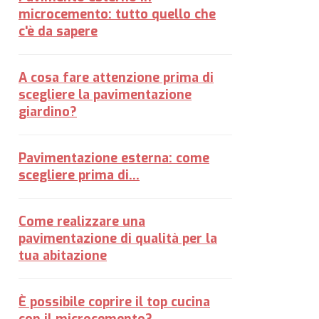
microcemento: tutto quello che
c'è da sapere
A cosa fare attenzione prima di
scegliere la pavimentazione
giardino?
Pavimentazione esterna: come
scegliere prima di...
Come realizzare una
pavimentazione di qualità per la
tua abitazione
È possibile coprire il top cucina