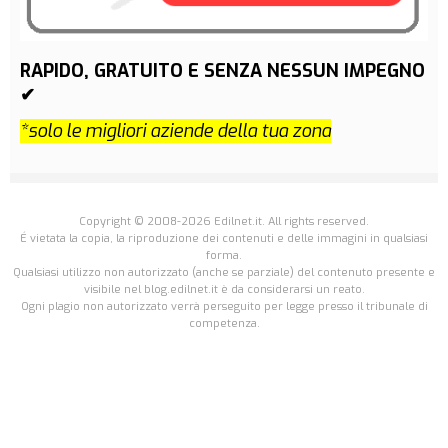
RAPIDO, GRATUITO E SENZA NESSUN IMPEGNO
✔
*solo le migliori aziende della tua zona
Copyright © 2008-2026 Edilnet.it. All rights reserved.
É vietata la copia, la riproduzione dei contenuti e delle immagini in qualsiasi
forma.
Qualsiasi utilizzo non autorizzato (anche se parziale) del contenuto presente e
visibile nel blog.edilnet.it è da considerarsi un reato.
Ogni plagio non autorizzato verrà perseguito per legge presso il tribunale di
competenza.