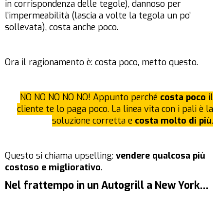
in corrispondenza delle tegole), dannoso per
l’impermeabilità (lascia a volte la tegola un po’
sollevata), costa anche poco.
Ora il ragionamento è: costa poco, metto questo.
NO NO NO NO NO! Appunto perché
costa poco
il
cliente te lo paga poco. La linea vita con i pali è la
soluzione corretta e
costa molto di più
.
Questo si chiama upselling:
vendere qualcosa più
costoso e migliorativo
.
Nel frattempo in un Autogrill a New York…