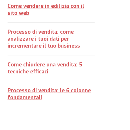
Come vendere in edilizia con il
sito web
Processo di vendita: come
analizzare i tuoi dati per
incrementare il tuo business
Come chiudere una vendita: 5
tecniche efficaci
Processo di vendita: le 6 colonne
fondamentali