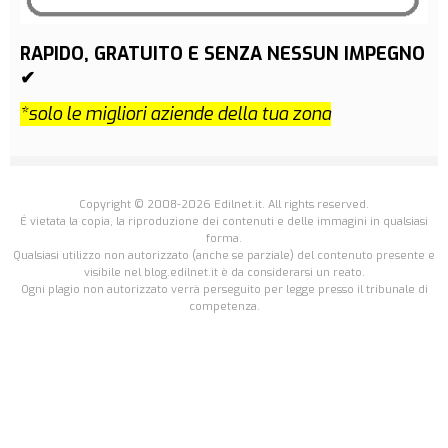
RAPIDO, GRATUITO E SENZA NESSUN IMPEGNO
✔
*solo le migliori aziende della tua zona
Copyright © 2008-2026 Edilnet.it. All rights reserved.
É vietata la copia, la riproduzione dei contenuti e delle immagini in qualsiasi
forma.
Qualsiasi utilizzo non autorizzato (anche se parziale) del contenuto presente e
visibile nel blog.edilnet.it è da considerarsi un reato.
Ogni plagio non autorizzato verrà perseguito per legge presso il tribunale di
competenza.