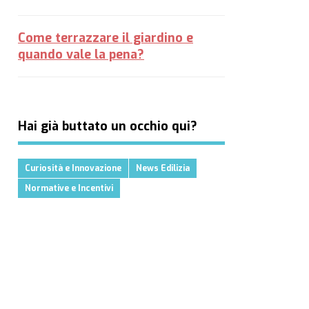
Come terrazzare il giardino e
quando vale la pena?
Hai già buttato un occhio qui?
Curiosità e Innovazione
News Edilizia
Normative e Incentivi