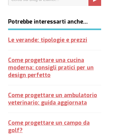
Potrebbe interessarti anche…
Le verande: tipologie e prezzi
Come progettare una cucina
moderna: consigli pratici per un
design perfetto
Come progettare un ambulatorio
veterinario: guida aggiornata
Come progettare un campo da
golf?