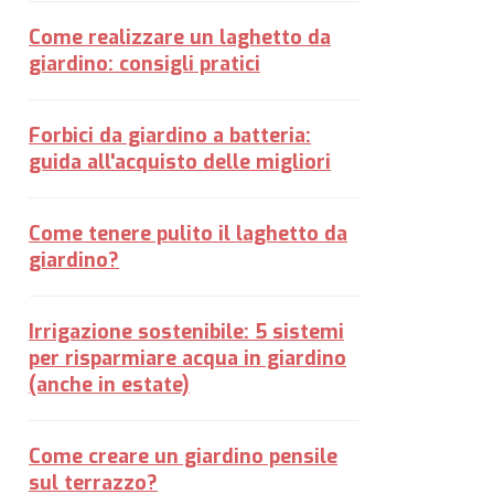
Come realizzare un laghetto da
giardino: consigli pratici
Forbici da giardino a batteria:
guida all'acquisto delle migliori
Come tenere pulito il laghetto da
giardino?
Irrigazione sostenibile: 5 sistemi
per risparmiare acqua in giardino
(anche in estate)
Come creare un giardino pensile
sul terrazzo?