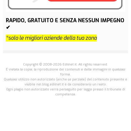
RAPIDO, GRATUITO E SENZA NESSUN IMPEGNO
✔
*solo le migliori aziende della tua zona
Copyright © 2008-2026 Edilnet.it. All rights reserved.
É vietata la copia, la riproduzione dei contenuti e delle immagini in qualsiasi
forma.
Qualsiasi utilizzo non autorizzato (anche se parziale) del contenuto presente e
visibile nel blog.edilnet.it è da considerarsi un reato.
Ogni plagio non autorizzato verrà perseguito per legge presso il tribunale di
competenza.