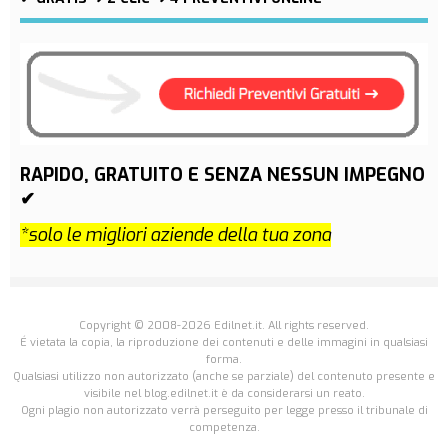
RAPIDO, GRATUITO E SENZA NESSUN IMPEGNO
✔
*solo le migliori aziende della tua zona
Copyright © 2008-2026 Edilnet.it. All rights reserved.
É vietata la copia, la riproduzione dei contenuti e delle immagini in qualsiasi
forma.
Qualsiasi utilizzo non autorizzato (anche se parziale) del contenuto presente e
visibile nel blog.edilnet.it è da considerarsi un reato.
Ogni plagio non autorizzato verrà perseguito per legge presso il tribunale di
competenza.