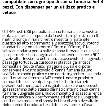
compatibile con ogni tipo di canna fumaria. Set 3
pezzi. Con dispenser per un utilizzo pratico e
veloce
ULTRABrush il Kit per pulizia canna fumaria della vostra
stufa a pellet è composto da 1 custodia in plastica con 10
metri di sonda in fibra di vetro rivestita in materiale
plastico ad alto scorrimento e 2 spazzole/scovoli rotondi
standard in nylon (diametro 80mm e 100mm). È la
soluzione adatta per la pulizia canna fumaria di qualsiasi
tipo; permette il passaggio anche attraverso curve a 90°
grazie alla flessibilità della spazzola/scovolo che agevola i
passaggi tortuosi. La custodia in plastica garantisce
comodità e facilità d’uso, maggiore pulizia e di poter
conservare il vostro scovolo di canna fumaria su uno
scaffale in modo pratico e con ridotto ingombro. La sonda
con filettatura femmina M12 rende il nostro prodotto
compatibile con eventuali spazzole di altri diametri
presenti sul mercato. È consigliato utilizzare uno scovolo
spazzacamino dello stesso diametro interno della canna
fumaria. L'upgrade con il nuovo modello di spazzole rende
il prootto ancora più performante ed efficace. L’upgrade
con il nuovo modello di sonda in fibra di vetro rivestita in
Nylon rende il prodotto flessibile e resistente all’uso