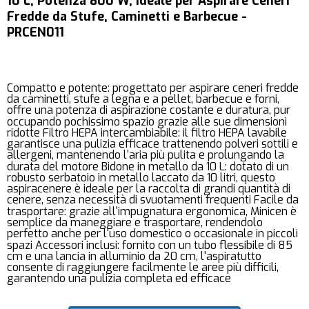
10 L, Potenza 800 W, Ideale per Aspirare Ceneri
Fredde da Stufe, Caminetti e Barbecue -
PRCEN011
Compatto e potente: progettato per aspirare ceneri fredde
da caminetti, stufe a legna e a pellet, barbecue e forni,
offre una potenza di aspirazione costante e duratura, pur
occupando pochissimo spazio grazie alle sue dimensioni
ridotte Filtro HEPA intercambiabile: il filtro HEPA lavabile
garantisce una pulizia efficace trattenendo polveri sottili e
allergeni, mantenendo l'aria più pulita e prolungando la
durata del motore Bidone in metallo da 10 L: dotato di un
robusto serbatoio in metallo laccato da 10 litri, questo
aspiracenere è ideale per la raccolta di grandi quantità di
cenere, senza necessità di svuotamenti frequenti Facile da
trasportare: grazie all'impugnatura ergonomica, Minicen è
semplice da maneggiare e trasportare, rendendolo
perfetto anche per l'uso domestico o occasionale in piccoli
spazi Accessori inclusi: fornito con un tubo flessibile di 85
cm e una lancia in alluminio da 20 cm, l'aspiratutto
consente di raggiungere facilmente le aree più difficili,
garantendo una pulizia completa ed efficace