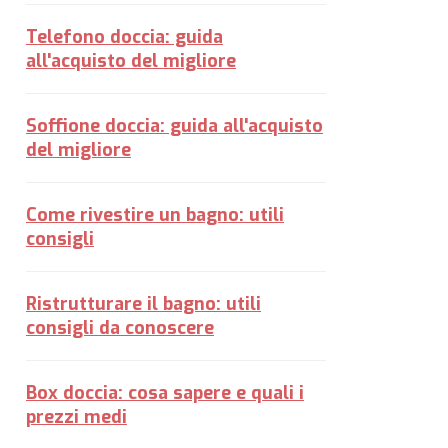
Telefono doccia: guida
all'acquisto del migliore
Soffione doccia: guida all'acquisto
del migliore
Come rivestire un bagno: utili
consigli
Ristrutturare il bagno: utili
consigli da conoscere
Box doccia: cosa sapere e quali i
prezzi medi