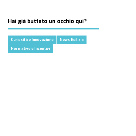
Hai già buttato un occhio qui?
Curiosità e Innovazione
News Edilizia
Normative e Incentivi