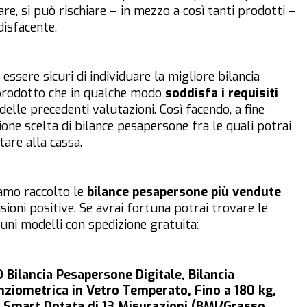
are, si può rischiare – in mezzo a così tanti prodotti –
isfacente.
ssere sicuri di individuare la migliore bilancia
 prodotto che in qualche modo
soddisfa i requisiti
elle precedenti valutazioni. Così facendo, a fine
ione scelta di bilance pesapersone fra le quali potrai
are alla cassa.
biamo raccolto le
bilance pesapersone più vendute
ioni positive. Se avrai fortuna potrai trovare le
uni modelli con spedizione gratuita:
Bilancia Pesapersone Digitale, Bilancia
ziometrica in Vetro Temperato, Fino a 180 kg,
a Smart Dotata di 13 Misurazioni (BMI/Grasso