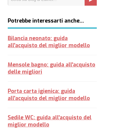
Potrebbe interessarti anche…
Bilancia neonato: guida
all'acquisto del miglior modello
Mensole bagno: guida all'acquisto
delle migliori
Porta carta igienica: guida
all'acquisto del miglior modello
Sedile WC: guida all'acquisto del
miglior modello