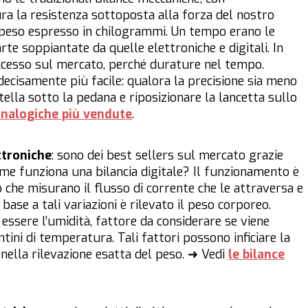
ra la resistenza sottoposta alla forza del nostro
l peso espresso in chilogrammi. Un tempo erano le
arte soppiantate da quelle elettroniche e digitali. In
ccesso sul mercato, perché durature nel tempo.
è decisamente più facile: qualora la precisione sia meno
otella sotto la pedana e riposizionare la lancetta sullo
analogiche più vendute
.
ttroniche
: sono dei
best sellers
sul mercato grazie
me funziona una bilancia digitale? Il funzionamento è
o che misurano il flusso di corrente che le attraversa e
 base a tali variazioni è rilevato il peso corporeo.
 essere l’umidità, fattore da considerare se viene
tini di temperatura. Tali fattori possono inficiare la
ù nella rilevazione esatta del peso. ➜ Vedi
le bilance