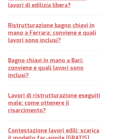
lavori di edilizia libera?
Ristrutturazione bagno chiavi in
mano a Ferrara: conviene e quali
lavori sono inclusi?
Bagno chiavi in mano a Bari:
conviene e quali lavori sono
inclusi?
Lavori di ristrutturazione eseguiti
male: come ottenere il
risarcimento?
Contestazione lavori edili: scarica
il modello fac-simile [GRATIS]