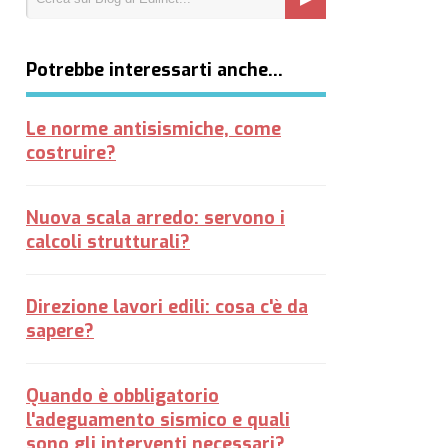
Potrebbe interessarti anche…
Le norme antisismiche, come
costruire?
Nuova scala arredo: servono i
calcoli strutturali?
Direzione lavori edili: cosa c'è da
sapere?
Quando è obbligatorio
l'adeguamento sismico e quali
sono gli interventi necessari?