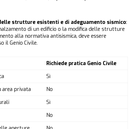
delle strutture esistenti e di adeguamento sismico
:
nalzamento di un edificio o la modifica delle strutture
amento alla normativa antisismica, deve essere
 il Genio Civile.
Richiede pratica Genio Civile
ca
Sì
u area privata
No
rali
Sì
No
delle aperture
No