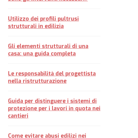
Utilizzo dei profili pultrusi
strutturali in edilizia
Gli elementi strutturali di una
casa: una guida completa
Le responsabilità del progettista
nella ristrutturazione
Guida per distinguere i sistemi di
protezione per i lavori in quota nei
cantieri
Come evitare abusi edilizi nei