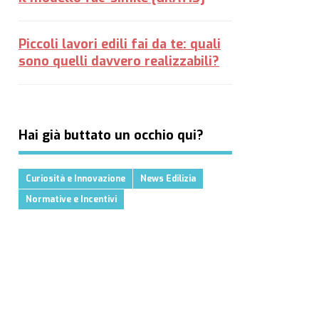
Piccoli lavori edili fai da te: quali
sono quelli davvero realizzabili?
Hai già buttato un occhio qui?
Curiosità e Innovazione
News Edilizia
Normative e Incentivi