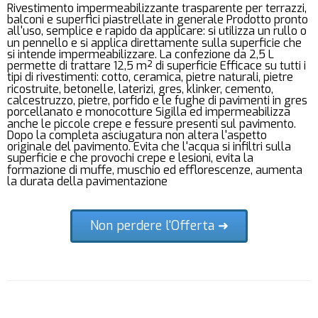
Rivestimento impermeabilizzante trasparente per terrazzi,
balconi e superfici piastrellate in generale Prodotto pronto
all'uso, semplice e rapido da applicare: si utilizza un rullo o
un pennello e si applica direttamente sulla superficie che
si intende impermeabilizzare. La confezione da 2,5 L
permette di trattare 12,5 m² di superficie Efficace su tutti i
tipi di rivestimenti: cotto, ceramica, pietre naturali, pietre
ricostruite, betonelle, laterizi, gres, klinker, cemento,
calcestruzzo, pietre, porfido e le fughe di pavimenti in gres
porcellanato e monocotture Sigilla ed impermeabilizza
anche le piccole crepe e fessure presenti sul pavimento.
Dopo la completa asciugatura non altera l'aspetto
originale del pavimento. Evita che l'acqua si infiltri sulla
superficie e che provochi crepe e lesioni, evita la
formazione di muffe, muschio ed efflorescenze, aumenta
la durata della pavimentazione
Non perdere l'Offerta ➜