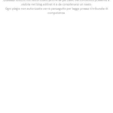
Qualsiasi utilizzo non autorizzato (anche se parziale) del contenuto presente e
visibile nel blog.edilnet.it è da considerarsi un reato.
Ogni plagio non autorizzato verrà perseguito per legge presso il tribunale di
competenza.