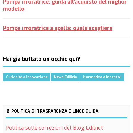
Pompa irroratrice: guida all'acquisto del miglior
modello
Pompa irroratrice a spalla: quale scegliere
Hai già buttato un occhio qui?
Curiosità e Innovazione
News Edilizia
Normative e Incentivi
📄 POLITICA DI TRASPARENZA E LINEE GUIDA
Politica sulle correzioni del Blog Edilnet