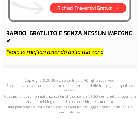
RAPIDO, GRATUITO E SENZA NESSUN IMPEGNO
✔
*solo le migliori aziende della tua zona
Copyright © 2008-2026 Edilnet.it. All rights reserved.
É vietata la copia, la riproduzione dei contenuti e delle immagini in qualsiasi
forma.
Qualsiasi utilizzo non autorizzato (anche se parziale) del contenuto presente e
visibile nel blog.edilnet.it è da considerarsi un reato.
Ogni plagio non autorizzato verrà perseguito per legge presso il tribunale di
competenza.