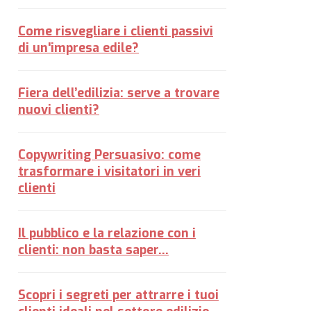
Come risvegliare i clienti passivi
di un'impresa edile?
Fiera dell’edilizia: serve a trovare
nuovi clienti?
Copywriting Persuasivo: come
trasformare i visitatori in veri
clienti
Il pubblico e la relazione con i
clienti: non basta saper...
Scopri i segreti per attrarre i tuoi