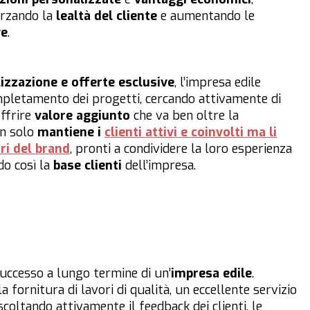
orzando la
lealtà del cliente
e aumentando le
ve
.
izzazione e offerte esclusive
, l’impresa edile
mpletamento dei progetti, cercando attivamente di
offrire
valore aggiunto
che va ben oltre la
on solo
mantiene i
clienti attivi e coinvolti ma li
ri del brand
, pronti a condividere la loro esperienza
do così la
base clienti
dell’impresa.
 successo a lungo termine di un’
impresa edile
.
 fornitura di lavori di qualità, un eccellente servizio
scoltando attivamente il feedback dei clienti, le