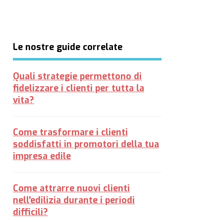
Le nostre guide correlate
Quali strategie permettono di
fidelizzare i clienti per tutta la
vita?
Come trasformare i clienti
soddisfatti in promotori della tua
impresa edile
Come attrarre nuovi clienti
nell'edilizia durante i periodi
difficili?