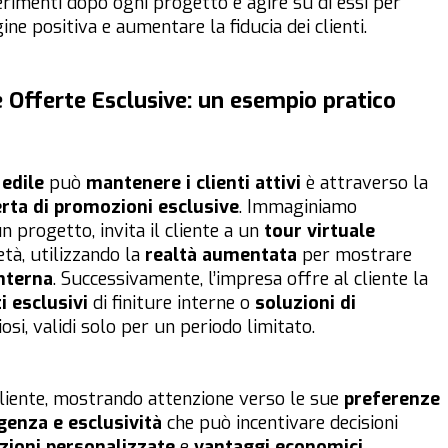
erimenti dopo ogni progetto e agire su di essi per
ne positiva e aumentare la fiducia dei clienti.
e Offerte Esclusive: un esempio pratico
edile
può
mantenere i clienti attivi
è attraverso la
erta di promozioni esclusive
. Immaginiamo
 progetto, invita il cliente a un
tour virtuale
tà, utilizzando la
realtà aumentata
per mostrare
interna
. Successivamente, l’impresa offre al cliente la
i esclusivi
di finiture interne o
soluzioni di
si, validi solo per un periodo limitato.
cliente, mostrando attenzione verso le sue
preferenze
genza e esclusività
che può incentivare decisioni
zioni personalizzate
e
vantaggi economici
,