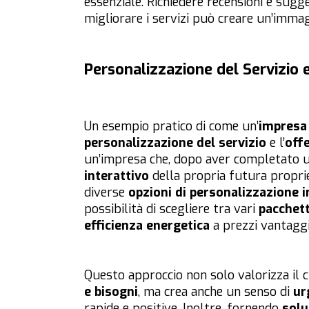
essenziale. Richiedere recensioni e sugg
migliorare i servizi può creare un’immagi
Personalizzazione del Servizio 
Un esempio pratico di come un’
impresa 
personalizzazione del servizio
e l’
off
un’impresa che, dopo aver completato un
interattivo
della propria futura proprie
diverse
opzioni di personalizzazione 
possibilità di scegliere tra vari
pacchett
efficienza energetica
a prezzi vantaggio
Questo approccio non solo valorizza il 
e bisogni
, ma crea anche un senso di
ur
rapide e positive. Inoltre, fornendo
solu