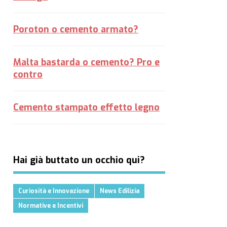
Poroton o cemento armato?
Malta bastarda o cemento? Pro e
contro
Cemento stampato effetto legno
Hai già buttato un occhio qui?
Curiosità e Innovazione
News Edilizia
Normative e Incentivi