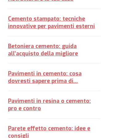
Cemento stampato: tecniche
innovative per pavimenti esterni
Betoniera cemento: guida
all’acquisto della migliore
Pavimenti in cemento: cosa
dovresti sapere prima di...
Pavimenti in resina o cemento:
pro e contro
Parete effetto cemento: idee e
consigli