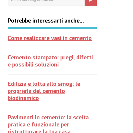
Potrebbe interessarti anche…
Come realizzare vasi in cemento
Cemento stampato: pregi, difetti
e possibili soluzioni
Edilizia e lotta allo smog: le
proprietà del cemento
biodinamico
Pavimenti in cemento: la scelta
pratica e funzionale per
ristrutturare la tua casa