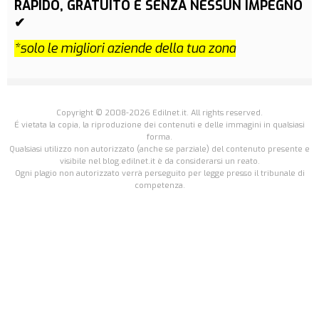
RAPIDO, GRATUITO E SENZA NESSUN IMPEGNO
✔
*solo le migliori aziende della tua zona
Copyright © 2008-2026 Edilnet.it. All rights reserved.
É vietata la copia, la riproduzione dei contenuti e delle immagini in qualsiasi
forma.
Qualsiasi utilizzo non autorizzato (anche se parziale) del contenuto presente e
visibile nel blog.edilnet.it è da considerarsi un reato.
Ogni plagio non autorizzato verrà perseguito per legge presso il tribunale di
competenza.