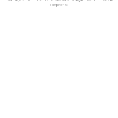
Ogni plagio non autorizzato verrà perseguito per legge presso il tribunale di
competenza.