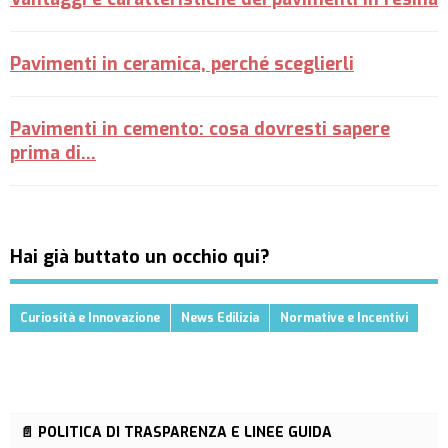
Pavimenti in ceramica, perché sceglierli
Pavimenti in cemento: cosa dovresti sapere
prima di...
Hai già buttato un occhio qui?
Curiosità e Innovazione
News Edilizia
Normative e Incentivi
📄 POLITICA DI TRASPARENZA E LINEE GUIDA