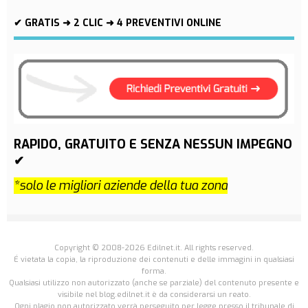
✔ GRATIS ➜ 2 CLIC ➜ 4 PREVENTIVI ONLINE
RAPIDO, GRATUITO E SENZA NESSUN IMPEGNO
✔
*solo le migliori aziende della tua zona
Copyright © 2008-2026 Edilnet.it. All rights reserved.
É vietata la copia, la riproduzione dei contenuti e delle immagini in qualsiasi
forma.
Qualsiasi utilizzo non autorizzato (anche se parziale) del contenuto presente e
visibile nel blog.edilnet.it è da considerarsi un reato.
Ogni plagio non autorizzato verrà perseguito per legge presso il tribunale di