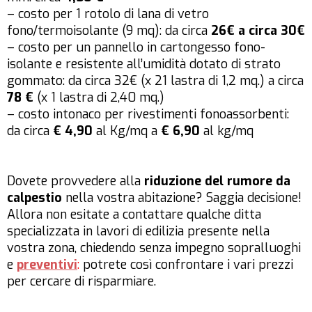
– costo per 1 rotolo di lana di vetro
fono/termoisolante (9 mq): da circa
26€ a circa 30€
– costo per un pannello in cartongesso fono-
isolante e resistente all’umidità dotato di strato
gommato: da circa 32€ (x 21 lastra di 1,2 mq.) a circa
78 €
(x 1 lastra di 2,40 mq.)
– costo intonaco per rivestimenti fonoassorbenti:
da circa
€ 4,90
al Kg/mq a
€ 6,90
al kg/mq
Dovete provvedere alla
riduzione del rumore da
calpestio
nella vostra abitazione? Saggia decisione!
Allora non esitate a contattare qualche ditta
specializzata in lavori di edilizia presente nella
vostra zona, chiedendo senza impegno sopralluoghi
e
preventivi
:
potrete così confrontare i vari prezzi
per cercare di risparmiare.