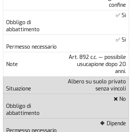
confine
✅ Sì
✅ Sì
Art. 892 c.c. — possibile
usucapione dopo 20
anni.
Albero su suolo privato
senza vincoli
❌ No
🔶 Dipende