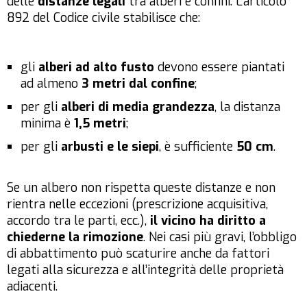
delle
distanze legali
tra alberi e confini. L’articolo
892 del Codice civile stabilisce che:
gli
alberi ad alto fusto
devono essere piantati
ad almeno
3 metri dal confine
;
per gli
alberi di media grandezza
, la distanza
minima è
1,5 metri
;
per gli
arbusti e le siepi
, è sufficiente
50 cm
.
Se un albero non rispetta queste distanze e non
rientra nelle eccezioni (prescrizione acquisitiva,
accordo tra le parti, ecc.),
il vicino ha diritto a
chiederne la rimozione
. Nei casi più gravi, l’obbligo
di abbattimento può scaturire anche da fattori
legati alla sicurezza e all’integrità delle proprietà
adiacenti.