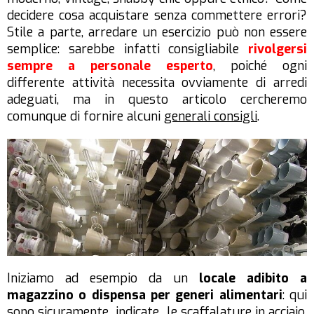
decidere cosa acquistare senza commettere errori?
Stile a parte, arredare un esercizio può non essere
semplice: sarebbe infatti consigliabile
rivolgersi
sempre a personale esperto
, poiché ogni
differente attività necessita ovviamente di arredi
adeguati, ma in questo articolo cercheremo
comunque di fornire alcuni
generali consigli
.
Iniziamo ad esempio da un
locale adibito a
magazzino o dispensa per generi alimentari
: qui
sono sicuramente indicate le
scaffalature
in acciaio
,