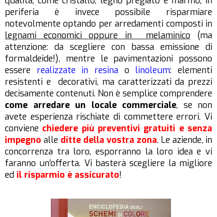
qualità, come cristallo, legno pregiato e marmo; in
periferia è invece possibile risparmiare
notevolmente optando per arredamenti composti in
legnami economici oppure in melaminico
(ma
attenzione: da scegliere con bassa emissione di
formaldeide!), mentre le pavimentazioni possono
essere
realizzate in resina
o
linoleum
: elementi
resistenti e decorativi, ma caratterizzati da prezzi
decisamente contenuti. Non è semplice comprendere
come arredare un locale commerciale
,
se non
avete esperienza rischiate di commettere errori. Vi
conviene
chiedere più preventivi gratuiti e senza
impegno
alle
ditte della vostra zona
. Le aziende, in
concorrenza tra loro, esporranno la loro idea e vi
faranno un’offerta. Vi basterà scegliere la migliore
ed
il risparmio è assicurato
!