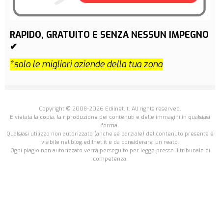
RAPIDO, GRATUITO E SENZA NESSUN IMPEGNO
✔
*solo le migliori aziende della tua zona
Copyright © 2008-2026 Edilnet.it. All rights reserved.
É vietata la copia, la riproduzione dei contenuti e delle immagini in qualsiasi
forma.
Qualsiasi utilizzo non autorizzato (anche se parziale) del contenuto presente e
visibile nel blog.edilnet.it è da considerarsi un reato.
Ogni plagio non autorizzato verrà perseguito per legge presso il tribunale di
competenza.