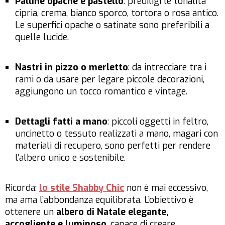
Palline opache e pastello
: prediligi le tonalità
cipria, crema, bianco sporco, tortora o rosa antico.
Le superfici opache o satinate sono preferibili a
quelle lucide.
Nastri in pizzo o merletto
: da intrecciare tra i
rami o da usare per legare piccole decorazioni,
aggiungono un tocco romantico e vintage.
Dettagli fatti a mano
: piccoli oggetti in feltro,
uncinetto o tessuto realizzati a mano, magari con
materiali di recupero, sono perfetti per rendere
l’albero unico e sostenibile.
Ricorda:
lo stile Shabby Chic
non è mai eccessivo,
ma ama l’abbondanza equilibrata. L’obiettivo è
ottenere un
albero di Natale elegante,
accogliente e luminoso
, capace di creare