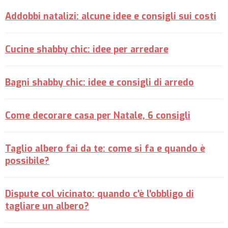
Addobbi natalizi: alcune idee e consigli sui costi
Cucine shabby chic: idee per arredare
Bagni shabby chic: idee e consigli di arredo
Come decorare casa per Natale, 6 consigli
Taglio albero fai da te: come si fa e quando è
possibile?
Dispute col vicinato: quando c'è l'obbligo di
tagliare un albero?