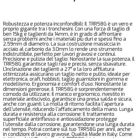
Robustezza e potenza inconfondibili: Il TRR58G è un vero e
proprio gigante tra i tronchesini. Con una forza di taglio di
ben 15kg e taglienti da 14mm, è in grado di affrontare
senza problemi anche i materiali più duri e spessi fino a
2.59mm di diametro. La sua costruzione massiccia in
acciaio al carbonio da 3.0mm lo rende uno strumento
indistruttibile, perfetto per lavori gravosi e continui.
Precisione e pulizia del taglio: Nonostante la sua potenza, il
TRR58G garantisce tagli rasi e precisi, senza sbavature.
L'inclinazione dei taglienti a 27° e la loro affilatura
ottimizzata assicurano un taglio netto e pulito, ideale per
elettronica, orafi, hobbisti, taglio guarnizioni in gomma e
modellismo. Ergonomia e comfort d'uso: Nonostante le
dimensioni generose, il TRR58G è sorprendentemente
comodo da utilizzare. Il manico ergonomico, rivestito in
materiale antiscivolo, garantisce una presa salda e sicura,
anche con guanti. La molla di ritorno facilita l'apertura
dell'utensile, riducendo l'affaticamento della mano. Lunga
durata e resistenza alla corrosione: Il trattamento
superficiale antiriflesso e antiossidazione protegge
l'utensile dalla corrosione, garantendone una lunga durata
nel tempo. Potrai contare sul tuo TRR58G per anni, anche
in condizioni di lavoro gravose. Qualità Made in Italy: Come