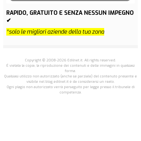
RAPIDO, GRATUITO E SENZA NESSUN IMPEGNO
✔
*solo le migliori aziende della tua zona
Copyright © 2008-2026 Edilnet.it. All rights reserved.
É vietata la copia, la riproduzione dei contenuti e delle immagini in qualsiasi
forma.
Qualsiasi utilizzo non autorizzato (anche se parziale) del contenuto presente e
visibile nel blog.edilnet.it è da considerarsi un reato.
Ogni plagio non autorizzato verrà perseguito per legge presso il tribunale di
competenza.