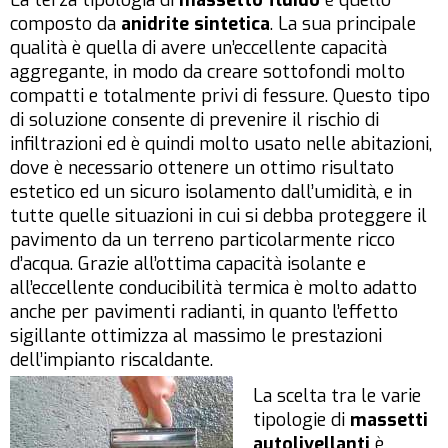
La terza tipologia di
massetto fluido
è quello
composto da
anidrite sintetica
. La sua principale
qualità è quella di avere un’eccellente capacità
aggregante, in modo da creare sottofondi molto
compatti e totalmente privi di fessure. Questo tipo
di soluzione consente di prevenire il rischio di
infiltrazioni ed è quindi molto usato nelle abitazioni,
dove è necessario ottenere un ottimo risultato
estetico ed un sicuro isolamento dall’umidità, e in
tutte quelle situazioni in cui si debba proteggere il
pavimento da un terreno particolarmente ricco
d’acqua. Grazie all’ottima capacità isolante e
all’eccellente conducibilità termica è molto adatto
anche per pavimenti radianti, in quanto l’effetto
sigillante ottimizza al massimo le prestazioni
dell’impianto riscaldante.
La scelta tra le varie
tipologie di
massetti
autolivellanti
è,