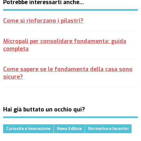
Potrebbe interessarti anche…
Come si rinforzano i pilastri?
Micropali per consolidare fondamenta: guida
completa
Come sapere se le fondamenta della casa sono
sicure?
Hai già buttato un occhio qui?
Curiosità e Innovazione
News Edilizia
Normative e Incentivi