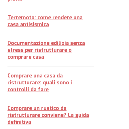
Terremoto: come rendere una
casa antisismica
Documentazione edilizia senza
stress per ristrutturare o
comprare casa
Comprare una casa da
ristrutturare: quali sono i
controlli da fare
Comprare un rustico da
ristrutturare conviene? La guida
definitiva