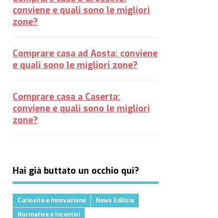
conviene e quali sono le migliori
zone?
Comprare casa ad Aosta: conviene
e quali sono le migliori zone?
Comprare casa a Caserta:
conviene e quali sono le migliori
zone?
Hai già buttato un occhio qui?
Curiosità e Innovazione
News Edilizia
Normative e Incentivi