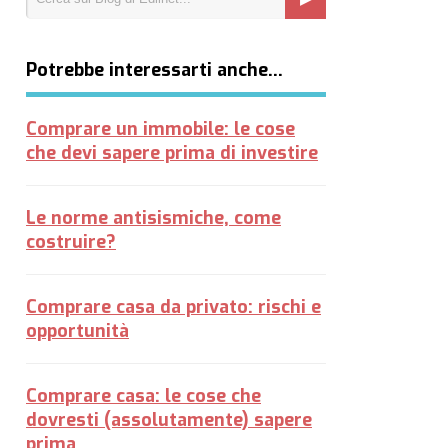
Potrebbe interessarti anche…
Comprare un immobile: le cose
che devi sapere prima di investire
Le norme antisismiche, come
costruire?
Comprare casa da privato: rischi e
opportunità
Comprare casa: le cose che
dovresti (assolutamente) sapere
prima