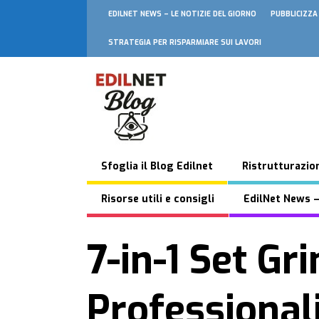
EDILNET NEWS – LE NOTIZIE DEL GIORNO
PUBBLICIZZA
STRATEGIA PER RISPARMIARE SUI LAVORI
Sfoglia il Blog Edilnet
Ristrutturazion
Risorse utili e consigli
EdilNet News –
7-in-1 Set Gr
Professionali