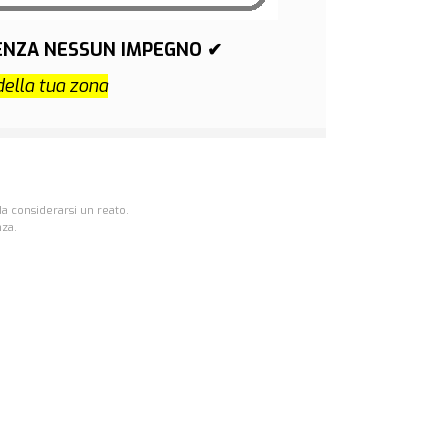
SENZA NESSUN IMPEGNO ✔
della tua zona
da considerarsi un reato.
nza.