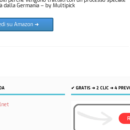
bili perché vengono trattati con un processo speciale
à dalla Germania – by Multipick
edi su Amazon ➜
IDA
✔ GRATIS ➜ 2 CLIC ➜ 4 PREV
lnet