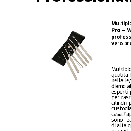
Multipi
Pro – M
profess
vero pr
Multipic
qualità
nella le
diamo al
esperti
per rast
cilindri 
custodia
casa, l'
sono re
di alta 