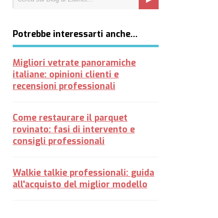
Potrebbe interessarti anche…
Migliori vetrate panoramiche
italiane: opinioni clienti e
recensioni professionali
Come restaurare il parquet
rovinato: fasi di intervento e
consigli professionali
Walkie talkie professionali: guida
all'acquisto del miglior modello