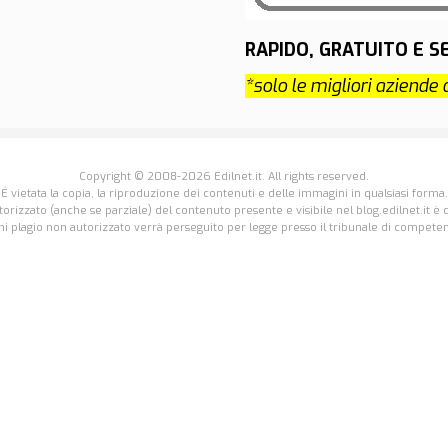
RAPIDO, GRATUITO E 
*solo le migliori aziende 
Copyright © 2008-2026 Edilnet.it. All rights reserved.
É vietata la copia, la riproduzione dei contenuti e delle immagini in qualsiasi forma.
utorizzato (anche se parziale) del contenuto presente e visibile nel blog.edilnet.it è 
i plagio non autorizzato verrà perseguito per legge presso il tribunale di compete