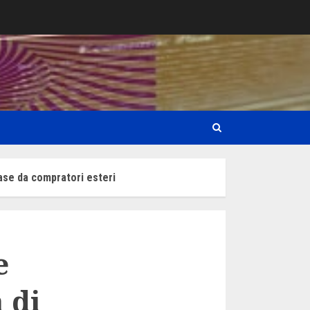
case da compratori esteri
e
a di