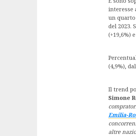
E sono sop
interesse 
un quarto 
del 2023. 
(+19,6%) e
Percentua
(4,9%), dal
Il trend p
Simone R
compratori
Emilia-R
concorrenz
altre nazi