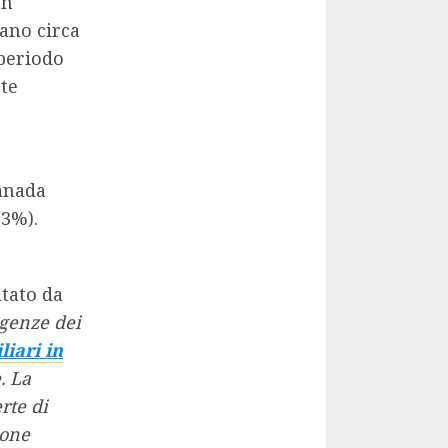
on
ano circa
 periodo
ste
anada
,3%).
ntato da
igenze dei
iari in
. La
rte di
ione