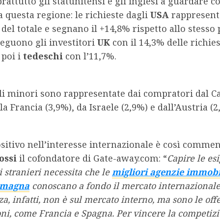
rattutto gli statunitensi e gli inglesi a guardare c
a questa regione: le richieste dagli
USA
rappresent
del totale e segnano il +14,8% rispetto allo stesso
Seguono gli investitori
UK
con il 14,3% delle richie
 poi i
tedeschi
con l’11,7%.
li minori sono rappresentate dai compratori dal C
la Francia (3,9%), da Israele (2,9%) e dall’Austria (2
ositivo nell’interesse internazionale è così comme
ossi
il cofondatore di Gate-away.com: “
Capire le es
 stranieri necessita che le
migliori agenzie immobil
omagna
conoscano a fondo il mercato internazionale
a, infatti, non è sul mercato interno, ma sono le offe
oni, come Francia e Spagna. Per vincere la competiz