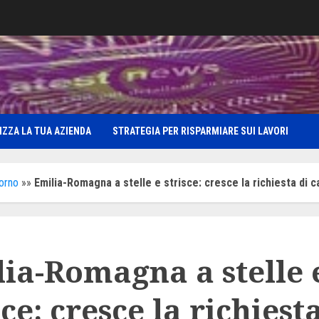
IZZA LA TUA AZIENDA
STRATEGIA PER RISPARMIARE SUI LAVORI
iorno
»»
Emilia-Romagna a stelle e strisce: cresce la richiesta di 
ia-Romagna a stelle 
sce: cresce la richiest