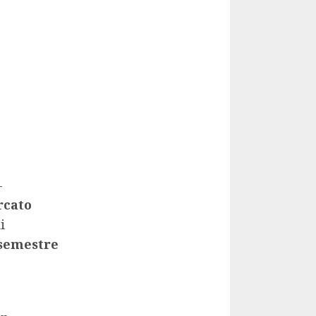
-
rcato
i
 semestre