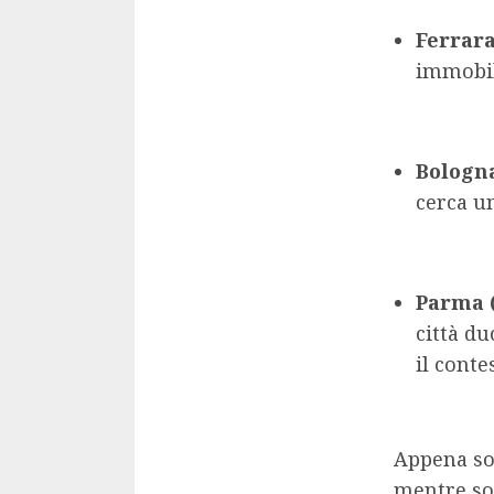
Ferrara
immobili
Bologn
cerca u
Parma 
città d
il conte
Appena sot
mentre son