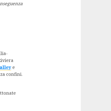
conseguenza
lia-
Riviera
alley
e
a confini.
ettonate