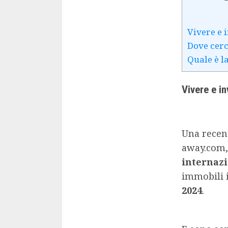
Vivere e 
Dove cerc
Quale è l
Vivere e i
Una recent
away.com,
internaz
immobili 
2024
.