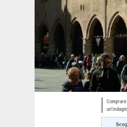
Comprare 
un'indagi
Scop