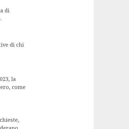
ta di
.
ive di chi
023, la
tero, come
chieste,
siderano