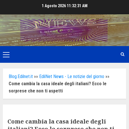
Skip
1 Agosto 2026
11:32:33 AM
to
content
Primary
Menu
Blog.Edilnet.it
»»
EdilNet News - Le notizie del giorno
»»
Come cambia la casa ideale degli italiani? Ecco le
sorprese che non ti aspetti
Come cambia la casa ideale degli
italiani? Ecco le sorprese che non ti