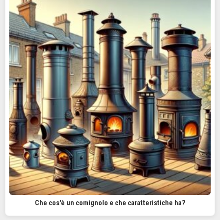
Che cos'è un comignolo e che caratteristiche ha?