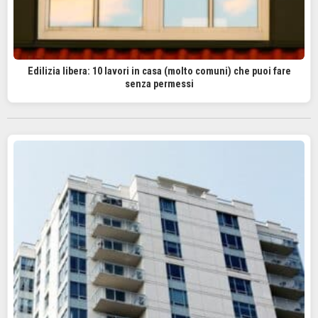
Edilizia libera: 10 lavori in casa (molto comuni) che puoi fare
senza permessi