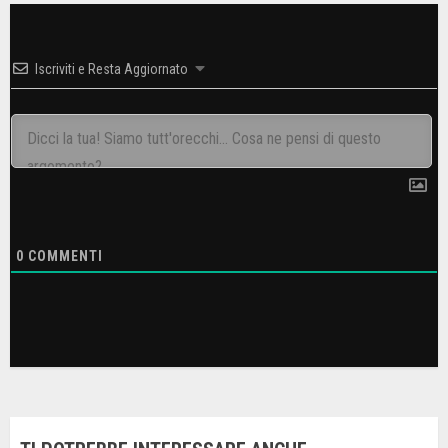
Iscriviti e Resta Aggiornato
0
COMMENTI