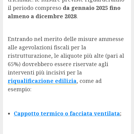
il periodo compreso
da gennaio 2025 fino
almeno a dicembre 2028
.
Entrando nel merito delle misure ammesse
alle agevolazioni fiscali per la
ristrutturazione, le aliquote più alte (pari al
65%) dovrebbero essere riservate agli
interventi più incisivi per la
riqualificazione edilizia
, come ad
esempio:
Cappotto termico o facciata ventilata
;