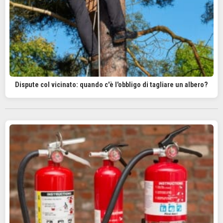
Dispute col vicinato: quando c'è l'obbligo di tagliare un albero?