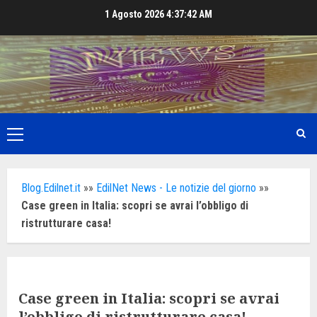
Skip
1 Agosto 2026
4:37:44 AM
to
content
Primary
Menu
Blog.Edilnet.it
»»
EdilNet News - Le notizie del giorno
»»
Case green in Italia: scopri se avrai l’obbligo di
ristrutturare casa!
Case green in Italia: scopri se avrai
l’obbligo di ristrutturare casa!