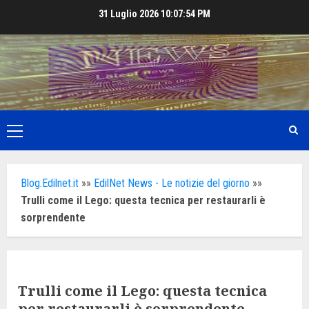
Skip
31 Luglio 2026
10:07:56 PM
to
content
Primary
Menu
Blog.Edilnet.it
»»
EdilNet News - Le notizie del giorno
»»
Trulli come il Lego: questa tecnica per restaurarli è
sorprendente
Trulli come il Lego: questa tecnica
per restaurarli è sorprendente